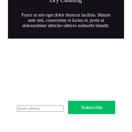
Dry Cleaning
Fusce at nisi eget dolor rhoncus facilisis. Mauris
ante nisl, consectetur et luctus et, porta ut
dolorurabitur ultricies ultrices nullaorbi blandit.
inschrijven nieuwebrief
schrijf je in om op de hoogte te blijven
van alle nieuwe acties
Subscribe
E
m
a
i
l